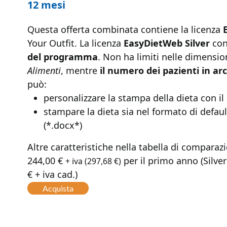
12 mesi
Questa offerta combinata contiene la licenza
Your Outfit. La licenza
EasyDietWeb Silver
cons
del programma
. Non ha limiti nelle dimension
Alimenti
, mentre
il numero dei pazienti in arc
può:
personalizzare la stampa della dieta con il
stampare la dieta sia nel formato di defaul
(*.docx*)
Altre caratteristiche nella tabella di comparaz
244,00
€
per il primo anno (Silver
+ iva (
297,68
€
)
€ + iva cad.)
Acquista