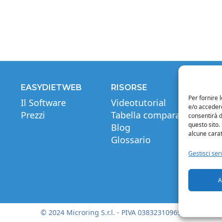
EASYDIETWEB
RISORSE
INF
Per fornire 
Il Software
Videotutorial
Note
e/o accedere
Prezzi
Tabella comparativa
Priva
consentirà d
questo sito.
Blog
Cond
alcune carat
Glossario
Cond
di c
Gestisci serv
Credi
Cooki
A
© 2024 Microring S.r.l. - PIVA 03832310969