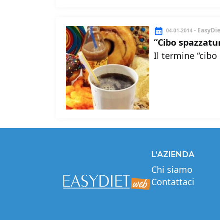
- EasyDi
04-01-2014
“Cibo spazzatur
Il termine “cibo
L’AZIENDA
Chi siamo
Contattaci