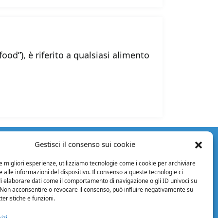
food”), è riferito a qualsiasi alimento
Gestisci il consenso sui cookie
Facebook
Instagram
Twitter
LinkedIn
YouTube
ORMAZIONI
le migliori esperienze, utilizziamo tecnologie come i cookie per archiviare
 legali
 alle informazioni del dispositivo. Il consenso a queste tecnologie ci
cy Policy
i elaborare dati come il comportamento di navigazione o gli ID univoci su
 Non acconsentire o revocare il consenso, può influire negativamente su
izioni di vendita
teristiche e funzioni.
izioni generali
ontratto
izi