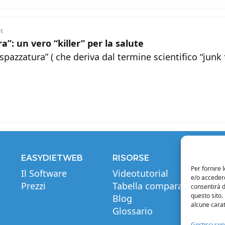
et
a”: un vero “killer” per la salute
 spazzatura” ( che deriva dal termine scientifico “junk 
EASYDIETWEB
RISORSE
INF
Per fornire 
Il Software
Videotutorial
Note
e/o accedere
Prezzi
Tabella comparativa
Priva
consentirà d
questo sito.
Blog
Cond
alcune carat
Glossario
Cond
di c
Gestisci serv