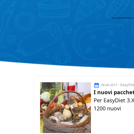
- EasyDi
08-06-2017
I nuovi pacchet
Per EasyDiet 3.X
1200 nuovi