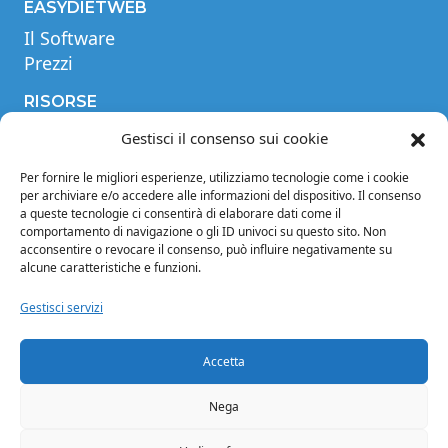
EASYDIETWEB
Il Software
Prezzi
RISORSE
Videotutorial
Gestisci il consenso sui cookie
Tabella comparativa
Per fornire le migliori esperienze, utilizziamo tecnologie come i cookie
Blog
per archiviare e/o accedere alle informazioni del dispositivo. Il consenso
Glossario
a queste tecnologie ci consentirà di elaborare dati come il
comportamento di navigazione o gli ID univoci su questo sito. Non
INFORMAZIONI
acconsentire o revocare il consenso, può influire negativamente su
alcune caratteristiche e funzioni.
Note legali
Privacy Policy
Gestisci servizi
Condizioni di vendita
Condizioni generali di contratto
Accetta
Crediti
Cookie Policy (EU)
Nega
Facebook
Instagram
Twitter
LinkedIn
YouTube