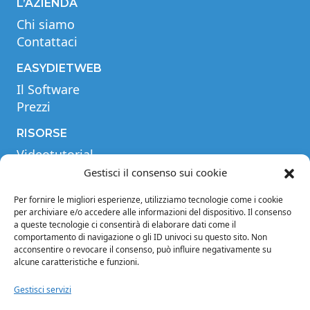
L’AZIENDA
Chi siamo
Contattaci
EASYDIETWEB
Il Software
Prezzi
RISORSE
Videotutorial
Tabella comparativa
Gestisci il consenso sui cookie
Blog
Per fornire le migliori esperienze, utilizziamo tecnologie come i cookie
Glossario
per archiviare e/o accedere alle informazioni del dispositivo. Il consenso
a queste tecnologie ci consentirà di elaborare dati come il
INFORMAZIONI
comportamento di navigazione o gli ID univoci su questo sito. Non
acconsentire o revocare il consenso, può influire negativamente su
Note legali
alcune caratteristiche e funzioni.
Privacy Policy
Condizioni di vendita
Gestisci servizi
Condizioni generali di contratto