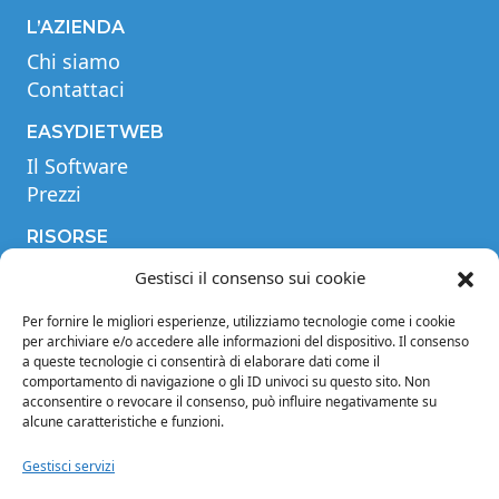
L’AZIENDA
Chi siamo
Contattaci
EASYDIETWEB
Il Software
Prezzi
RISORSE
Videotutorial
Gestisci il consenso sui cookie
Tabella comparativa
Per fornire le migliori esperienze, utilizziamo tecnologie come i cookie
Blog
per archiviare e/o accedere alle informazioni del dispositivo. Il consenso
Glossario
a queste tecnologie ci consentirà di elaborare dati come il
comportamento di navigazione o gli ID univoci su questo sito. Non
INFORMAZIONI
acconsentire o revocare il consenso, può influire negativamente su
alcune caratteristiche e funzioni.
Note legali
Privacy Policy
Gestisci servizi
Condizioni di vendita