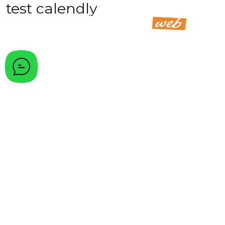
test calendly
Passa al contenuto principale