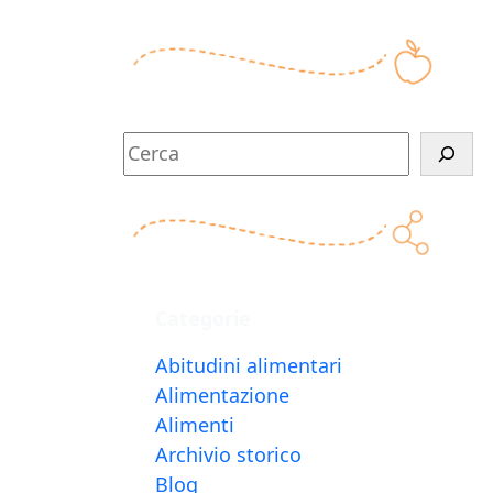
C
e
r
c
a
Categorie
Abitudini alimentari
Alimentazione
Alimenti
Archivio storico
Blog