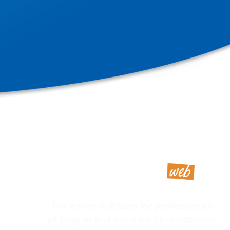
The online software for professionals
of simpler and more intuitive nutrition