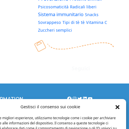
Psicosomaticità
Radicali liberi
Sistema immunitario
Snacks
Sovrappeso
Tipi di tè
tè
Vitamina C
Zuccheri semplici
Seguici
Facebook
Instagram
Twitter
LinkedIn
YouTube
Facebook
Instagram
Twitter
LinkedIn
YouTube
ORMATION
Gestisci il consenso sui cookie
l notices
cy Policy
le migliori esperienze, utilizziamo tecnologie come i cookie per archiviare
ing conditions
 alle informazioni del dispositivo. Il consenso a queste tecnologie ci
i elaborare dati come il comportamento di navigazione o gli ID univoci su