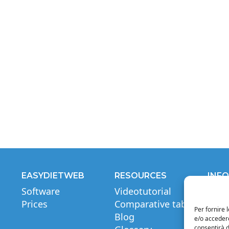
EASYDIETWEB
RESOURCES
INF
Software
Videotutorial
Lega
Prices
Comparative table
Priva
Per fornire 
Blog
Sell
e/o accedere
consentirà d