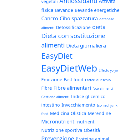
Antiossidanti
Attività
vegetali
fisica
Bevande
Bevande energetiche
Cancro
Cibo spazzatura
database
dieta
Detossificazione
alimenti
Dieta con sostituzione
alimenti
Dieta giornaliera
EasyDiet
EasyDietWeb
Effetto yo-yo
Emozione
Fast food
Fattori di rischio
Fibre alimentari
Fibre
foto alimenti
Indice glicemico
Gestione alimenti
intestino
Invecchiamento
Isomed
junk
Medicina Olistica
Merendine
food
Micronutrienti
nutrienti
Nutrizione sportiva
Obesità
Prevenzione
Proteine animali