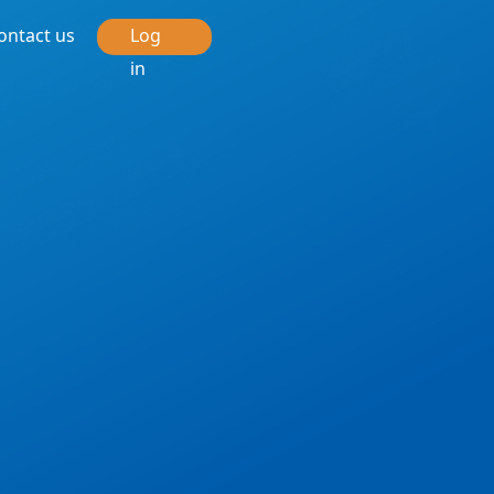
ontact us
Log
in