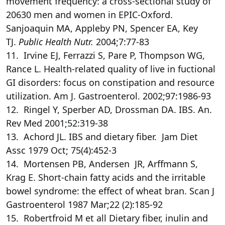
movement frequency: a cross-sectional study of
20630 men and women in EPIC-Oxford.
Sanjoaquin MA, Appleby PN, Spencer EA, Key
TJ.
Public Health Nutr.
2004;7:77-83
11. Irvine EJ, Ferrazzi S, Pare P, Thompson WG,
Rance L. Health-related quality of live in fuctional
GI disorders: focus on constipation and resource
utilization. Am J. Gastroenterol. 2002;97:1986-93
12. Ringel Y, Sperber AD, Drossman DA. IBS. An.
Rev Med 2001;52:319-38
13. Achord JL. IBS and dietary fiber. Jam Diet
Assc 1979 Oct; 75(4):452-3
14. Mortensen PB, Andersen JR, Arffmann S,
Krag E. Short-chain fatty acids and the irritable
bowel syndrome: the effect of wheat bran. Scan J
Gastroenterol 1987 Mar;22 (2):185-92
15. Robertfroid M et all Dietary fiber, inulin and