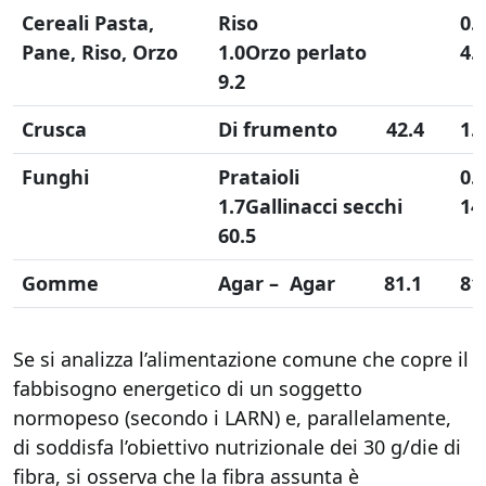
Cereali Pasta,
Riso
0.
Pane, Riso, Orzo
1.0
Orzo perlato
4.
9.2
Crusca
Di frumento 42.4
1.
Funghi
Prataioli
0.
1.7
Gallinacci secchi
14
60.5
Gomme
Agar – Agar 81.1
81
Se si analizza l’alimentazione comune che copre il
fabbisogno energetico di un soggetto
normopeso (secondo i LARN) e, parallelamente,
di soddisfa l’obiettivo nutrizionale dei 30 g/die di
fibra, si osserva che la fibra assunta è