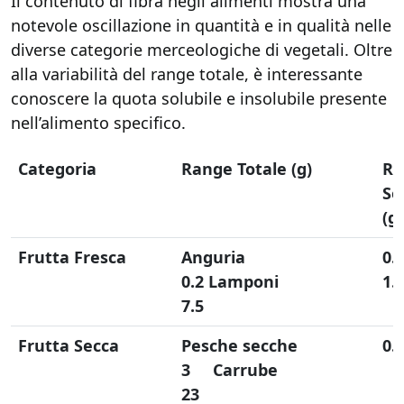
Il contenuto di fibra negli alimenti mostra una
notevole oscillazione in quantità e in qualità nelle
diverse categorie merceologiche di vegetali. Oltre
alla variabilità del range totale, è interessante
conoscere la quota solubile e insolubile presente
nell’alimento specifico.
Categoria
Range Totale (g)
Ra
So
(g)
Frutta Fresca
Anguria
0.
0.2
Lamponi
1.
7.5
Frutta Secca
Pesche secche
0.
3
Carrube
23