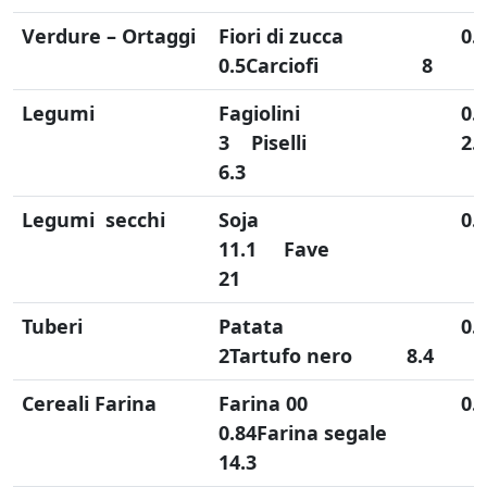
Verdure – Ortaggi
Fiori di zucca
0.1
0.5
Carciofi 8
Legumi
Fagiolini
0.
3
Piselli
2.
6.3
Legumi secchi
Soja
0.9
11.1
Fave
21
Tuberi
Patata
0.6
2
Tartufo nero 8.4
Cereali Farina
Farina 00
0.1
0.84
Farina segale
14.3