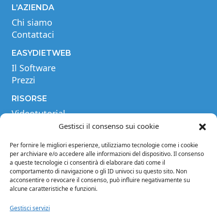
L’AZIENDA
Chi siamo
Contattaci
EASYDIETWEB
Il Software
Prezzi
RISORSE
Videotutorial
Tabella comparativa
Gestisci il consenso sui cookie
Blog
Per fornire le migliori esperienze, utilizziamo tecnologie come i cookie
Glossario
per archiviare e/o accedere alle informazioni del dispositivo. Il consenso
a queste tecnologie ci consentirà di elaborare dati come il
INFORMAZIONI
comportamento di navigazione o gli ID univoci su questo sito. Non
acconsentire o revocare il consenso, può influire negativamente su
Note legali
alcune caratteristiche e funzioni.
Privacy Policy
Condizioni di vendita
Gestisci servizi