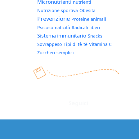
Micronutrienti
nutrienti
Nutrizione sportiva
Obesità
Prevenzione
Proteine animali
Psicosomaticità
Radicali liberi
Sistema immunitario
Snacks
Sovrappeso
Tipi di tè
tè
Vitamina C
Zuccheri semplici
Seguici
Facebook
Instagram
Twitter
LinkedIn
YouTube