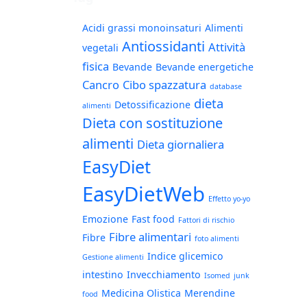
Acidi grassi monoinsaturi
Alimenti
Antiossidanti
Attività
vegetali
fisica
Bevande
Bevande energetiche
Cancro
Cibo spazzatura
database
dieta
Detossificazione
alimenti
Dieta con sostituzione
alimenti
Dieta giornaliera
EasyDiet
EasyDietWeb
Effetto yo-yo
Emozione
Fast food
Fattori di rischio
Fibre alimentari
Fibre
foto alimenti
Indice glicemico
Gestione alimenti
intestino
Invecchiamento
Isomed
junk
Medicina Olistica
Merendine
food