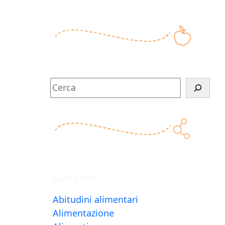
C
e
r
c
a
Categorie
Abitudini alimentari
Alimentazione