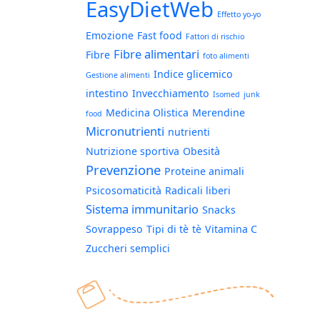
EasyDietWeb
Effetto yo-yo
Emozione
Fast food
Fattori di rischio
Fibre alimentari
Fibre
foto alimenti
Indice glicemico
Gestione alimenti
intestino
Invecchiamento
Isomed
junk
Medicina Olistica
Merendine
food
Micronutrienti
nutrienti
Nutrizione sportiva
Obesità
Prevenzione
Proteine animali
Psicosomaticità
Radicali liberi
Sistema immunitario
Snacks
Sovrappeso
Tipi di tè
tè
Vitamina C
Zuccheri semplici