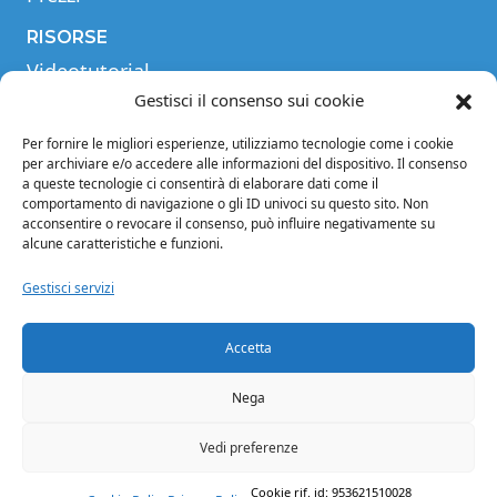
RISORSE
Videotutorial
Tabella comparativa
Gestisci il consenso sui cookie
Blog
Per fornire le migliori esperienze, utilizziamo tecnologie come i cookie
Glossario
per archiviare e/o accedere alle informazioni del dispositivo. Il consenso
a queste tecnologie ci consentirà di elaborare dati come il
INFORMAZIONI
comportamento di navigazione o gli ID univoci su questo sito. Non
acconsentire o revocare il consenso, può influire negativamente su
Note legali
alcune caratteristiche e funzioni.
Privacy Policy
Condizioni di vendita
Gestisci servizi
Condizioni generali di contratto
Crediti
Accetta
Cookie Policy (EU)
Nega
Facebook
Instagram
Twitter
LinkedIn
YouTube
Vedi preferenze
© 2024 Microring S.r.l. - PIVA 03832310969
Cookie rif. id: 953621510028