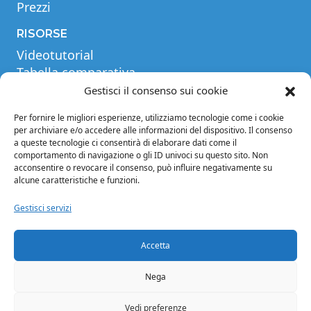
Prezzi
RISORSE
Videotutorial
Tabella comparativa
Blog
Gestisci il consenso sui cookie
Glossario
Per fornire le migliori esperienze, utilizziamo tecnologie come i cookie
per archiviare e/o accedere alle informazioni del dispositivo. Il consenso
INFORMAZIONI
a queste tecnologie ci consentirà di elaborare dati come il
Note legali
comportamento di navigazione o gli ID univoci su questo sito. Non
acconsentire o revocare il consenso, può influire negativamente su
Privacy Policy
alcune caratteristiche e funzioni.
Condizioni di vendita
Condizioni generali di contratto
Gestisci servizi
Crediti
Cookie Policy (EU)
Accetta
Facebook
Instagram
Twitter
LinkedIn
YouTube
Nega
Vedi preferenze