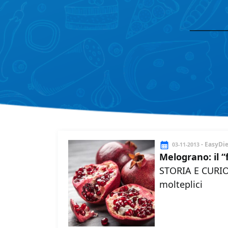
- EasyDi
03-11-2013
Melograno: il “
STORIA E CURIOS
molteplici