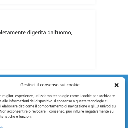
pletamente digerita dall’uomo,
Gestisci il consenso sui cookie
Facebook
Instagram
Twitter
LinkedIn
YouTube
ORMAZIONI
le migliori esperienze, utilizziamo tecnologie come i cookie per archiviare
 legali
 alle informazioni del dispositivo. Il consenso a queste tecnologie ci
cy Policy
i elaborare dati come il comportamento di navigazione o gli ID univoci su
 Non acconsentire o revocare il consenso, può influire negativamente su
izioni di vendita
teristiche e funzioni.
izioni generali
ontratto
izi