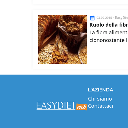
- EasyDi
03-09-2015
Ruolo della fib
La fibra alimen
ciononostante l
L’AZIENDA
Chi siamo
Contattaci