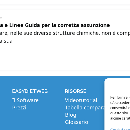
et
ra e Linee Guida per la corretta assunzione
tare, nelle sue diverse strutture chimiche, non è com
a sua
EASYDIETWEB
RISORSE
INF
Per fornire 
Il Software
Videotutorial
Note
e/o accedere
Prezzi
Tabella comparativa
Priva
consentirà d
questo sito.
Blog
Cond
alcune carat
Glossario
Cond
di c
Gestisci serv