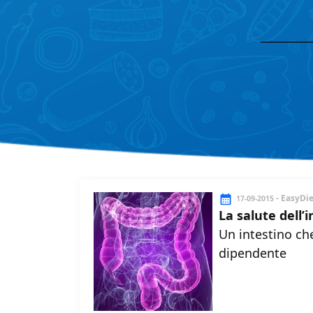
- EasyDi
17-09-2015
La salute dell’
Un intestino ch
dipendente