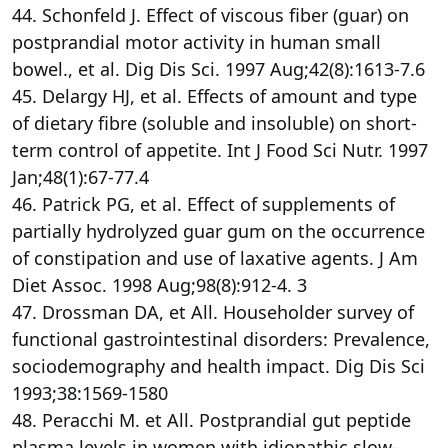
44. Schonfeld J. Effect of viscous fiber (guar) on
postprandial motor activity in human small
bowel., et al. Dig Dis Sci. 1997 Aug;42(8):1613-7.6
45. Delargy HJ, et al. Effects of amount and type
of dietary fibre (soluble and insoluble) on short-
term control of appetite. Int J Food Sci Nutr. 1997
Jan;48(1):67-77.4
46. Patrick PG, et al. Effect of supplements of
partially hydrolyzed guar gum on the occurrence
of constipation and use of laxative agents. J Am
Diet Assoc. 1998 Aug;98(8):912-4. 3
47. Drossman DA, et All. Householder survey of
functional gastrointestinal disorders: Prevalence,
sociodemography and health impact. Dig Dis Sci
1993;38:1569-1580
48. Peracchi M. et All. Postprandial gut peptide
plasma levels in women with idiopathic slow-