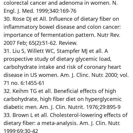
colorectal cancer and adenoma in women. N.
Engl. J. Med. 1999;340:169-76
30. Rose DJ et All. Influence of dietary fiber on
inflammatory bowel disease and colon cancer:
importance of fermentation pattern. Nutr Rev.
2007 Feb; 65(2):51-62. Review.
31. Liu S, Willett WC, Stampfer MJ et all. A
prospective study of dietary glycemic load,
carbohydrate intake and risk of coronary heart
disease in US women. Am. J. Clinc. Nutr. 2000; vol.
71 no. 6:1455-61
32. Keihm TG et all. Beneficial effects of high
carbohydrate, high fiber diet on hyperglycemic
diabetic men. Am. J. Clin. Nutrit. 1976;29:895-9
33. Brown L et all. Cholesterol-lowering effects of
dietary fiber: a meta-analysis. Am. J. Clin. Nutr.
1999;69:30-42