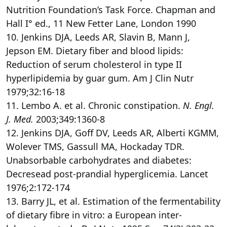
Nutrition Foundation’s Task Force. Chapman and
Hall I° ed., 11 New Fetter Lane, London 1990
10. Jenkins DJA, Leeds AR, Slavin B, Mann J,
Jepson EM. Dietary fiber and blood lipids:
Reduction of serum cholesterol in type II
hyperlipidemia by guar gum. Am J Clin Nutr
1979;32:16-18
11. Lembo A. et al. Chronic constipation.
N. Engl.
J. Med.
2003;349:1360-8
12. Jenkins DJA, Goff DV, Leeds AR, Alberti KGMM,
Wolever TMS, Gassull MA, Hockaday TDR.
Unabsorbable carbohydrates and diabetes:
Decresead post-prandial hyperglicemia. Lancet
1976;2:172-174
13. Barry JL, et al. Estimation of the fermentability
of dietary fibre in vitro: a European inter-