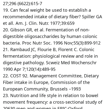
27;296 (6622):615-7
19. Can fecal weight be used to establish a
recommended intake of dietary fiber? Spiller GA
et all. Am. J. Clin. Nutr. 1977;39:659
20. Gibson GR, et al. Fermentation of non-
digestible oligosaccharides by human colonic
bacteria. Proc Nutr Soc. 1996 Nov;55(3):899-912
21. Rambaud JC, Flourie B, Florent C. Colonic
fermentation: physiological review and role in
digestive pathology. Scweiz Med Wochenschr
1990 Apr 7;120(14):489-95
22. COST 92. Management Committee, Dietary
Fiber intake in Europe, Commission of the
European Community, Brussels –1993
23. Nutrition and life style in relation to bowel
movement frequency: a cross-sectional study of
20630 men and women in EPIC-Oxford.