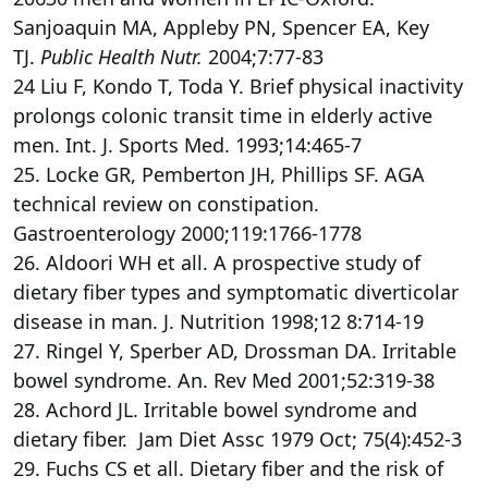
Sanjoaquin MA, Appleby PN, Spencer EA, Key
TJ.
Public Health Nutr.
2004;7:77-83
24 Liu F, Kondo T, Toda Y. Brief physical inactivity
prolongs colonic transit time in elderly active
men. Int. J. Sports Med. 1993;14:465-7
25. Locke GR, Pemberton JH, Phillips SF. AGA
technical review on constipation.
Gastroenterology 2000;119:1766-1778
26. Aldoori WH et all. A prospective study of
dietary fiber types and symptomatic diverticolar
disease in man. J. Nutrition 1998;12 8:714-19
27. Ringel Y, Sperber AD, Drossman DA. Irritable
bowel syndrome. An. Rev Med 2001;52:319-38
28. Achord JL. Irritable bowel syndrome and
dietary fiber. Jam Diet Assc 1979 Oct; 75(4):452-3
29. Fuchs CS et all. Dietary fiber and the risk of