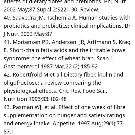
effects of dietary fibres and prebiotics. Br J Nutr.
2002 May;87 Suppl 2:S221-30. Review.
40. Saavedra JM, Tschemia A. Human studies with
probiotics and prebiotics: clinical implications. Br
J Nutr. 2002 May;87
41. Mortensen PB, Andersen JR, Arffmann S, Krag
E. Short-chain fatty acids and the irritable bowel
syndrome: the effect of wheat bran. Scan J
Gastroenterol 1987 Mar;22 (2):185-92
42. Robertfroid M et all Dietary fiber, inulin and
oligofructose: a review comparing the
physiological effects. Crit. Rev. Food Sci..
Nutrition 1993;33:102-48
43. Pasman WJ. et al. Effect of one week of fibre
supplementation on hunger and satiety ratings
and energy intake. Appetite. 1997 Aug;29(1):77-
87.1