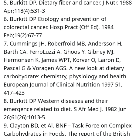
5. Burkitt DP. Dietary fiber and cancer. J Nutr. 1988
Apr;118(4):531-3
6. Burkitt DP Etiology and prevention of
colorectal cancer. Hosp Pract (Off Ed). 1984
Feb;19(2):67-77
7. Cummings JH, Roberfroid MB, Andersson H,
Barth CA, FerroLuzzi A, Ghoos Y, Gibney MJ,
Hermonsen K, James WPT, Korver O, Lairon D,
Pascal G & Voragen AGS. A new look at dietary
carbohydrate: chemistry, physiology and health.
European Journal of Clinical Nutrition 1997 51,
417–423
8. Burkitt DP Western diseases and their
emergence related to diet. S Afr Med J. 1982 Jun
26;61(26):1013-5.
9. Clayton BD, et Al. BNF – Task Force on Complex
Carbohydrates in Foods. The report of the British