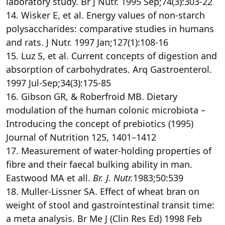
laboratory study. Br J Nutr. 1995 Sep;74(3):303-22
14. Wisker E, et al. Energy values of non-starch
polysaccharides: comparative studies in humans
and rats. J Nutr. 1997 Jan;127(1):108-16
15. Luz S, et al. Current concepts of digestion and
absorption of carbohydrates. Arq Gastroenterol.
1997 Jul-Sep;34(3):175-85
16. Gibson GR, & Roberfroid MB. Dietary
modulation of the human colonic microbiota –
Introducing the concept of prebiotics (1995)
Journal of Nutrition 125, 1401–1412
17. Measurement of water-holding properties of
fibre and their faecal bulking ability in man.
Eastwood MA et all.
Br. J. Nutr.
1983;50:539
18. Muller-Lissner SA. Effect of wheat bran on
weight of stool and gastrointestinal transit time:
a meta analysis. Br Me J (Clin Res Ed) 1998 Feb