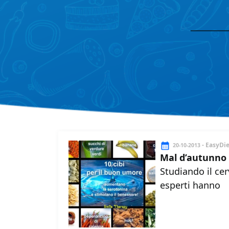
- EasyDi
20-10-2013
Mal d’autunno e
Studiando il cer
esperti hanno