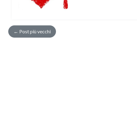
←
Post più vecchi