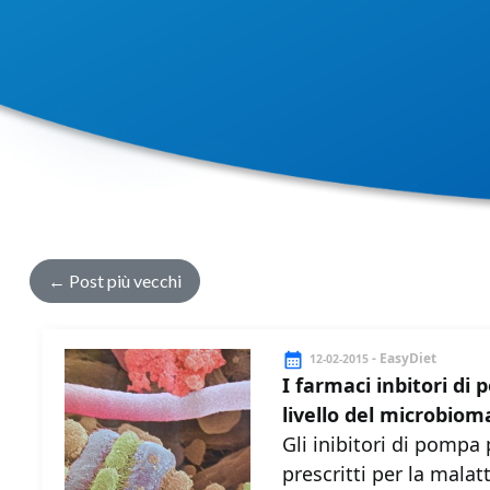
←
Post più vecchi
- EasyDiet
12-02-2015
I farmaci inbitori di
livello del microbiom
Gli inibitori di pompa
prescritti per la malat