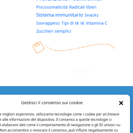
Psicosomaticità
Radicali liberi
Sistema immunitario
Snacks
Sovrappeso
Tipi di tè
tè
Vitamina C
Zuccheri semplici
Seguici
Facebook
Instagram
Twitter
LinkedIn
YouTube
Facebook
Instagram
Twitter
LinkedIn
YouTube
ORMAZIONI
Gestisci il consenso sui cookie
 legali
le migliori esperienze, utilizziamo tecnologie come i cookie per archiviare
cy Policy
 alle informazioni del dispositivo. Il consenso a queste tecnologie ci
izioni di vendita
i elaborare dati come il comportamento di navigazione o gli ID univoci su
 Non acconsentire o revocare il consenso, può influire negativamente su