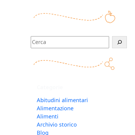
C
e
r
c
a
Categorie
Abitudini alimentari
Alimentazione
Alimenti
Archivio storico
Blog