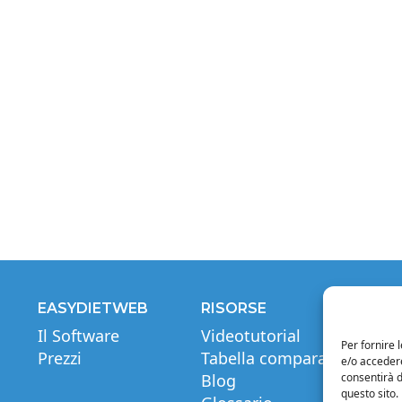
EASYDIETWEB
RISORSE
INF
Il Software
Videotutorial
Note
Per fornire 
Prezzi
Tabella comparativa
Priva
e/o accedere
Blog
Cond
consentirà d
questo sito.