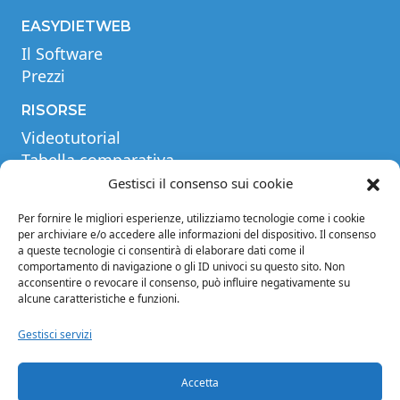
EASYDIETWEB
Il Software
Prezzi
RISORSE
Videotutorial
Tabella comparativa
Blog
Gestisci il consenso sui cookie
Glossario
Per fornire le migliori esperienze, utilizziamo tecnologie come i cookie
per archiviare e/o accedere alle informazioni del dispositivo. Il consenso
INFORMAZIONI
a queste tecnologie ci consentirà di elaborare dati come il
Note legali
comportamento di navigazione o gli ID univoci su questo sito. Non
acconsentire o revocare il consenso, può influire negativamente su
Privacy Policy
alcune caratteristiche e funzioni.
Condizioni di vendita
Condizioni generali di contratto
Gestisci servizi
Crediti
Cookie Policy (EU)
Accetta