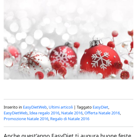
Inserito in
EasyDietWeb
,
Ultimi articoli
|
Taggato
EasyDiet
,
EasyDietWeb
,
Idea regalo 2016
,
Natale 2016
,
Offerta Natale 2016
,
Promozione Natale 2016
,
Regalo di Natale 2016
Anche quest’anno EasyDiet ti augura buone feste