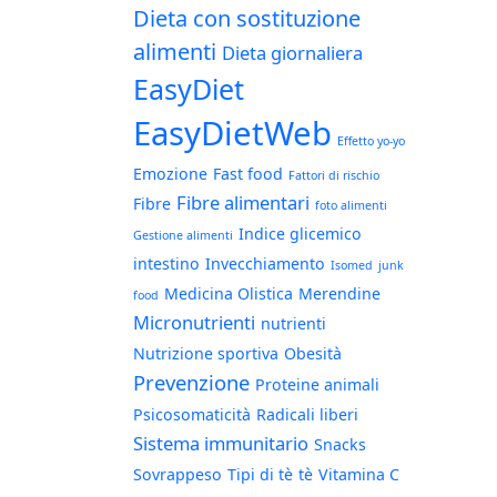
Dieta con sostituzione
alimenti
Dieta giornaliera
EasyDiet
EasyDietWeb
Effetto yo-yo
Emozione
Fast food
Fattori di rischio
Fibre alimentari
Fibre
foto alimenti
Indice glicemico
Gestione alimenti
intestino
Invecchiamento
Isomed
junk
Medicina Olistica
Merendine
food
Micronutrienti
nutrienti
Nutrizione sportiva
Obesità
Prevenzione
Proteine animali
Psicosomaticità
Radicali liberi
Sistema immunitario
Snacks
Sovrappeso
Tipi di tè
tè
Vitamina C