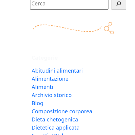
C
e
r
c
a
Categorie
Abitudini alimentari
Alimentazione
Alimenti
Archivio storico
Blog
Composizione corporea
Dieta chetogenica
Dietetica applicata