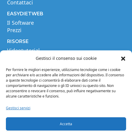
Contattaci
EASYDIETWEB
Il Software
Prezzi
RISORSE
Videotutorial
Tabella comparativa
Gestisci il consenso sui cookie
Blog
Per fornire le migliori esperienze, utilizziamo tecnologie come i cookie
Glossario
per archiviare e/o accedere alle informazioni del dispositivo. Il consenso
a queste tecnologie ci consentirà di elaborare dati come il
INFORMAZIONI
comportamento di navigazione o gli ID univoci su questo sito. Non
acconsentire o revocare il consenso, può influire negativamente su
Note legali
alcune caratteristiche e funzioni.
Privacy Policy
Condizioni di vendita
Gestisci servizi
Condizioni generali di contratto
Crediti
Accetta
Cookie Policy (EU)