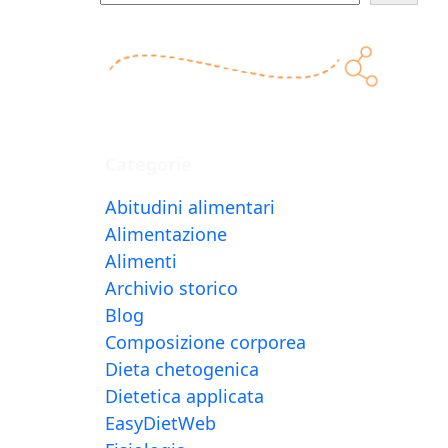
e
r
c
a
Categorie
Abitudini alimentari
Alimentazione
Alimenti
Archivio storico
Blog
Composizione corporea
Dieta chetogenica
Dietetica applicata
EasyDietWeb