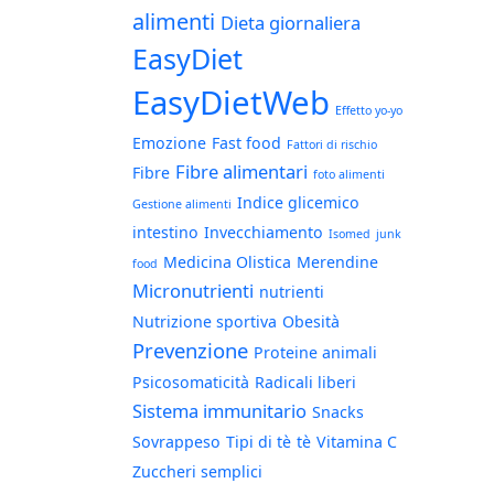
alimenti
Dieta giornaliera
EasyDiet
EasyDietWeb
Effetto yo-yo
Emozione
Fast food
Fattori di rischio
Fibre alimentari
Fibre
foto alimenti
Indice glicemico
Gestione alimenti
intestino
Invecchiamento
Isomed
junk
Medicina Olistica
Merendine
food
Micronutrienti
nutrienti
Nutrizione sportiva
Obesità
Prevenzione
Proteine animali
Psicosomaticità
Radicali liberi
Sistema immunitario
Snacks
Sovrappeso
Tipi di tè
tè
Vitamina C
Zuccheri semplici