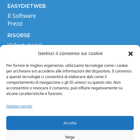
EASYDIETWEB
Il Software
Prezzi
RISORSE
Videotutorial
Tabella comparativa
Gestisci il consenso sui cookie
Blog
Per fornire le migliori esperienze, utilizziamo tecnologie come i cookie
Glossario
per archiviare e/o accedere alle informazioni del dispositivo. Il consenso
a queste tecnologie ci consentirà di elaborare dati come il
INFORMAZIONI
comportamento di navigazione o gli ID univoci su questo sito. Non
acconsentire o revocare il consenso, può influire negativamente su
Note legali
alcune caratteristiche e funzioni.
Privacy Policy
Condizioni di vendita
Gestisci servizi
Condizioni generali di contratto
Crediti
Accetta
Cookie Policy (EU)
Nega