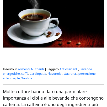
Inserito in
Alimenti
,
Nutrienti
|
Taggato
Antiossidanti
,
Bevande
energetiche
,
caffè
,
Cardiopatia
,
Flavonoidi
,
Guarana
,
Ipertensione
arteriosa
,
tè
,
Xantine
Molte culture hanno dato una particolare
importanza ai cibi e alle bevande che contengono
caffeina. La caffeina è uno degli ingredienti più