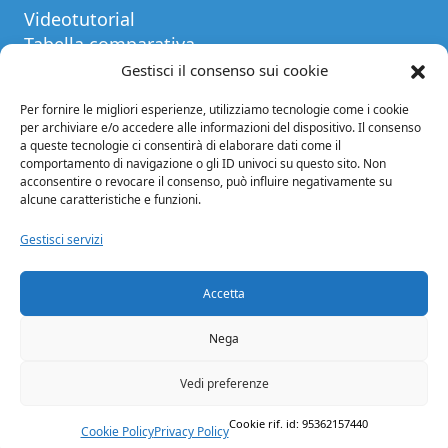
Videotutorial
Tabella comparativa
Blog
Gestisci il consenso sui cookie
Glossario
Per fornire le migliori esperienze, utilizziamo tecnologie come i cookie
per archiviare e/o accedere alle informazioni del dispositivo. Il consenso
INFORMAZIONI
a queste tecnologie ci consentirà di elaborare dati come il
Note legali
comportamento di navigazione o gli ID univoci su questo sito. Non
acconsentire o revocare il consenso, può influire negativamente su
Privacy Policy
alcune caratteristiche e funzioni.
Condizioni di vendita
Condizioni generali di contratto
Gestisci servizi
Crediti
Cookie Policy (EU)
Accetta
Facebook
Instagram
Twitter
LinkedIn
YouTube
Nega
Vedi preferenze
Cookie rif. id: 95362157440
Cookie Policy
Privacy Policy
© 2024 Microring S.r.l. - PIVA 03832310969