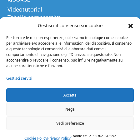
Videotutorial
Tabella comparativa
Blog
Gestisci il consenso sui cookie
Glossario
Per fornire le migliori esperienze, utilizziamo tecnologie come i cookie
per archiviare e/o accedere alle informazioni del dispositivo. Il consenso
INFORMAZIONI
a queste tecnologie ci consentirà di elaborare dati come il
Note legali
comportamento di navigazione o gli ID univoci su questo sito. Non
acconsentire o revocare il consenso, può influire negativamente su
Privacy Policy
alcune caratteristiche e funzioni.
Condizioni di vendita
Condizioni generali di contratto
Gestisci servizi
Crediti
Cookie Policy (EU)
Accetta
Facebook
Instagram
Twitter
LinkedIn
YouTube
Nega
Vedi preferenze
Cookie rif. id: 953621513592
Cookie Policy
Privacy Policy